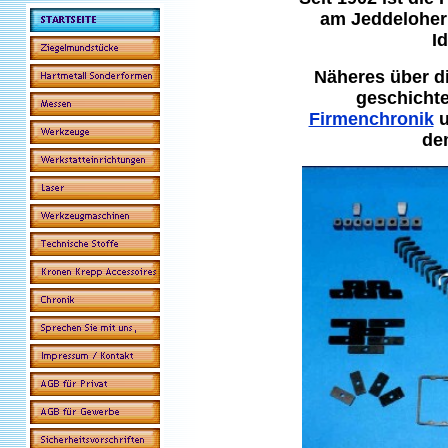
am Jeddelohe
I
Näheres über di
geschichte
Firmenchronik
u
de