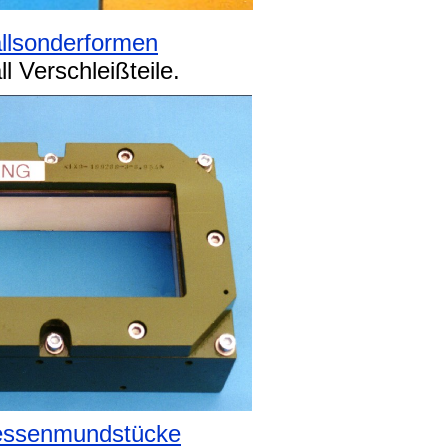
llsonderformen
l Verschleißteile.
ressenmundstücke